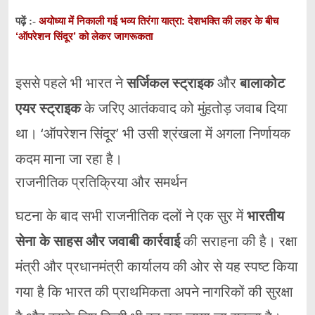
अयोध्या में निकाली गई भव्य तिरंगा यात्रा: देशभक्ति की लहर के बीच
पढ़ें :-
‘ऑपरेशन सिंदूर’ को लेकर जागरूकता
इससे
पहले
भी
भारत
ने
सर्जिकल
स्ट्राइक
और
बालाकोट
एयर
स्ट्राइक
के
जरिए
आतंकवाद
को
मुंहतोड़
जवाब
दिया
था। ‘
ऑपरेशन
सिंदूर’
भी
उसी
श्रंखला
में
अगला
निर्णायक
कदम
माना
जा
रहा
है।
राजनीतिक
प्रतिक्रिया
और
समर्थन
घटना
के
बाद
सभी
राजनीतिक
दलों
ने
एक
सुर
में
भारतीय
सेना
के
साहस
और
जवाबी
कार्रवाई
की
सराहना
की
है।
रक्षा
मंत्री
और
प्रधानमंत्री
कार्यालय
की
ओर
से
यह
स्पष्ट
किया
गया
है
कि
भारत
की
प्राथमिकता
अपने
नागरिकों
की
सुरक्षा