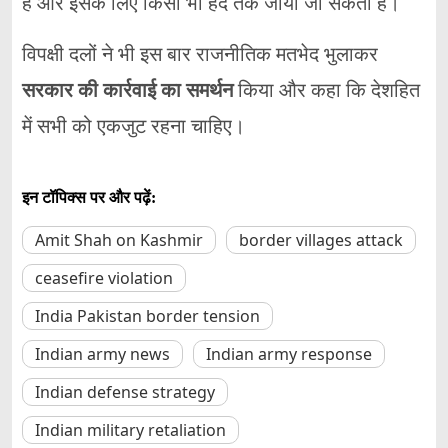
है
और
इसके
लिए
किसी
भी
हद
तक
जाया
जा
सकता
है।
विपक्षी
दलों
ने
भी
इस
बार
राजनीतिक
मतभेद
भुलाकर
सरकार
की
कार्रवाई
का
समर्थन
किया
और
कहा
कि
देशहित
में
सभी
को
एकजुट
रहना
चाहिए।
इन टॉपिक्स पर और पढ़ें:
Amit Shah on Kashmir
border villages attack
ceasefire violation
India Pakistan border tension
Indian army news
Indian army response
Indian defense strategy
Indian military retaliation