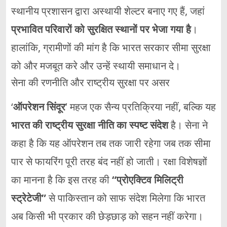
स्थानीय
प्रशासन
द्वारा
अस्थायी
शेल्टर
बनाए
गए
हैं,
जहां
प्रभावित
परिवारों
को
सुरक्षित
स्थानों
पर
भेजा
गया
है
।
हालांकि,
ग्रामीणों
की
मांग
है
कि
भारत
सरकार
सीमा
सुरक्षा
को
और
मजबूत
करे
और
उन्हें
स्थायी
समाधान
दे।
सेना
की
रणनीति
और
राष्ट्रीय
सुरक्षा
पर
असर
‘
ऑपरेशन
सिंदूर
’
महज
एक
सैन्य
प्रतिक्रिया
नहीं,
बल्कि
यह
भारत
की
राष्ट्रीय
सुरक्षा
नीति
का
स्पष्ट
संदेश
है।
सेना
ने
कहा
है
कि
यह
ऑपरेशन
तब
तक
जारी
रहेगा
जब
तक
सीमा
पार
से
फायरिंग
पूरी
तरह
बंद
नहीं
हो
जाती।
रक्षा
विशेषज्ञों
का
मानना
है
कि
इस
तरह
की
“
प्रोएक्टिव
मिलिट्री
स्ट्रेटेजी”
से
पाकिस्तान
को
साफ
संदेश
मिलेगा
कि
भारत
अब
किसी
भी
प्रकार
की
छेड़छाड़
को
सहन
नहीं
करेगा।