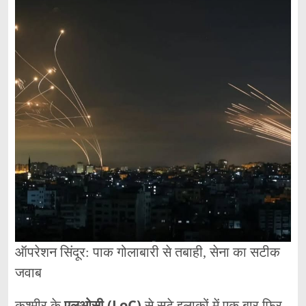
ऑपरेशन
सिंदूर:
पाक
गोलाबारी
से
तबाही,
सेना
का
सटीक
जवाब
कश्मीर
के
एलओसी (
LoC)
से
सटे
इलाकों
में
एक
बार
फिर