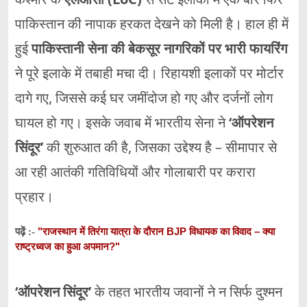
पाकिस्तान
की
नापाक
हरकत
देखने
को
मिली
है।
हाल
ही
में
हुई
पाकिस्तानी
सेना
की
बेकसूर
नागरिकों
पर
भारी
फायरिंग
ने
पूरे
इलाके
में
तबाही
मचा
दी।
रिहायशी
इलाकों
पर
मोर्टार
दागे
गए,
जिससे
कई
घर
जमींदोज
हो
गए
और
दर्जनों
लोग
घायल
हो
गए।
इसके
जवाब
में
भारतीय
सेना
ने
‘
ऑपरेशन
सिंदूर’
की
शुरुआत
की
है,
जिसका
उद्देश्य
है –
सीमापार
से
आ
रही
आतंकी
गतिविधियों
और
गोलाबारी
पर
करारा
प्रहार।
"राजस्थान में तिरंगा यात्रा के दौरान BJP विधायक का विवाद – क्या
पढ़ें :-
राष्ट्रध्वज का हुआ अपमान?"
‘
ऑपरेशन
सिंदूर’
के
तहत
भारतीय
जवानों
ने
न
सिर्फ
दुश्मन