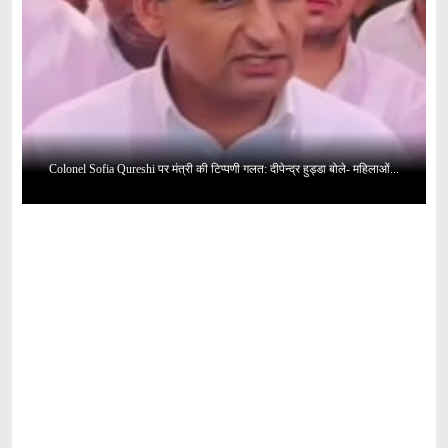
Colonel Sofia Qureshi पर मंत्री की टिप्पणी गलत: दीपेन्द्र हुड्डा बोले- महिलाओं...