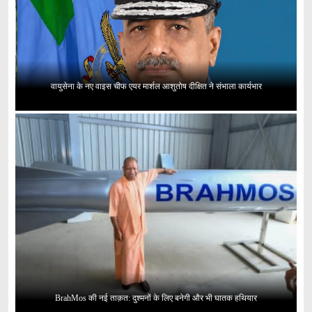
वायुसेना के नए वाइस चीफ एयर मार्शल आशुतोष दीक्षित ने संभाला कार्यभार
BrahMos की नई ताक़त: दुश्मनों के लिए बनेगी और भी घातक हथियार