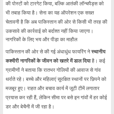
की
पोस्टों
को
टारगेट
किया,
बल्कि
आतंकी
लॉन्चपैड्स
को
भी
तबाह
किया
है।
सेना
का
यह
ऑपरेशन
एक
सख्त
चेतावनी
है
कि
अब
पाकिस्तान
की
ओर
से
किसी
भी
तरह
की
उकसावे
की
कार्रवाई
को
बर्दाश्त
नहीं
किया
जाएगा।
नागरिकों
के
लिए
भय
और
पीड़ा
का
माहौल
पाकिस्तान
की
ओर
से
की
गई
अंधाधुंध
फायरिंग
ने
स्थानीय
कश्मीरी
नागरिकों
के
जीवन
को
खतरे
में
डाल
दिया
है।
कई
ग्रामीणों
ने
बताया
कि
रातभर
गोलियों
की
आवाज
से
गांव
थर्राते
रहे।
बच्चे
और
महिलाएं
सुरक्षित
स्थानों
पर
छिपने
को
मजबूर
हुए।
राहत
और
बचाव
कार्य
में
जुटी
टीमें
लगातार
प्रयास
कर
रही
हैं,
लेकिन
सीमा
पर
बसे
इन
गांवों
में
हर
कोई
डर
और
बेचैनी
में
जी
रहा
है।