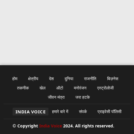
होम
क्षेत्रीय
देश
दुनिया
राजनीति
बिज़नेस
तकनीक
खेल
ऑटो
मनोरंजन
एस्ट्रोलोजी
जीवन मंत्रा
जरा हटके
INDIA VOICE
हमारे बारे में
संपर्क
प्राइवेसी पॉलिसी
© Copyright
India Voice
2024. All rights reserved.