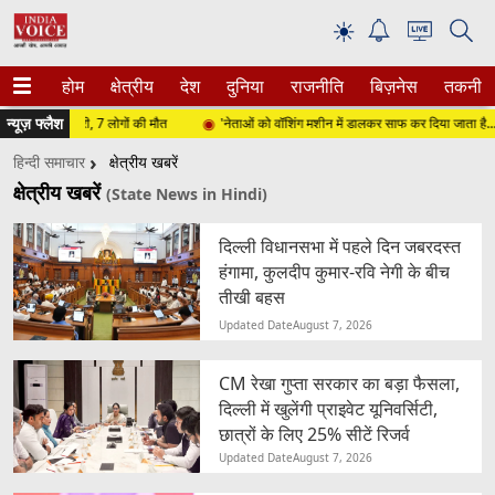
☀
होम
क्षेत्रीय
देश
दुनिया
राजनीति
बिज़नेस
तकनीक
न्यूज़ फ्लैश
 खाई में गिरी, 7 लोगों की मौत
'नेताओं को वॉशिंग मशीन में डालकर साफ कर दिया जाता है...', BJP
हिन्दी समाचार
क्षेत्रीय खबरें
क्षेत्रीय खबरें
(State News in Hindi)
दिल्ली विधानसभा में पहले दिन जबरदस्त
हंगामा, कुलदीप कुमार-रवि नेगी के बीच
तीखी बहस
Updated Date
August 7, 2026
CM रेखा गुप्ता सरकार का बड़ा फैसला,
दिल्ली में खुलेंगी प्राइवेट यूनिवर्सिटी,
छात्रों के लिए 25% सीटें रिजर्व
Updated Date
August 7, 2026