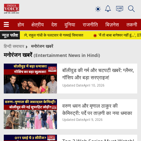
☀
होम
क्षेत्रीय
देश
दुनिया
राजनीति
बिज़नेस
तकनीक
न्यूज़ फ्लैश
पी आमने-सामने, राहुल गांधी के पलटवार से गरमाई सियासत
'मैं तो बाबा बागेश्वर नहीं हूं...', IIT दि
हिन्दी समाचार
मनोरंजन खबरें
मनोरंजन खबरें
(Entertainment News in Hindi)
बॉलीवुड की गर्म और चटपटी खबरें: ग्लैमर,
गॉसिप और बड़ा सरप्राइज!
Updated Date
April 10, 2026
वरुण धवन और मृणाल ठाकुर की
केमिस्ट्री: पर्दे पर ताज़गी का नया धमाका
Updated Date
April 9, 2026