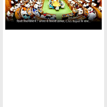
दिल्ली विधानसभा में 7 अगस्त से सियासी हलचल, CAG Report के साथ...