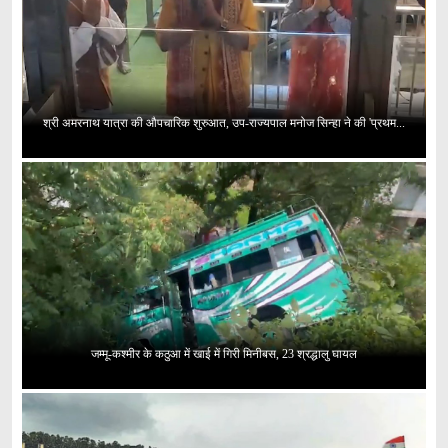
श्री अमरनाथ यात्रा की औपचारिक शुरुआत, उप-राज्यपाल मनोज सिन्हा ने की 'प्रथम...
जम्मू-कश्मीर के कठुआ में खाई में गिरी मिनीबस, 23 श्रद्धालु घायल