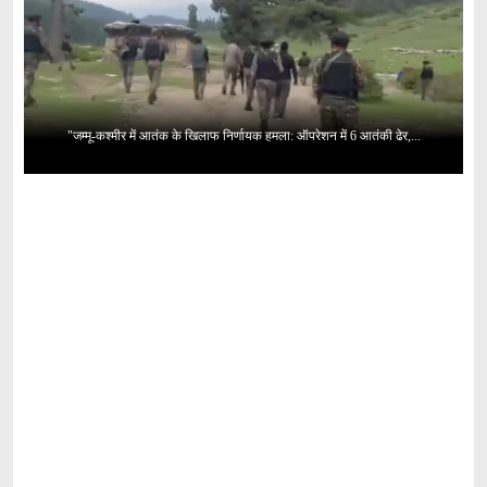
"जम्मू-कश्मीर में आतंक के खिलाफ निर्णायक हमला: ऑपरेशन में 6 आतंकी ढेर,...