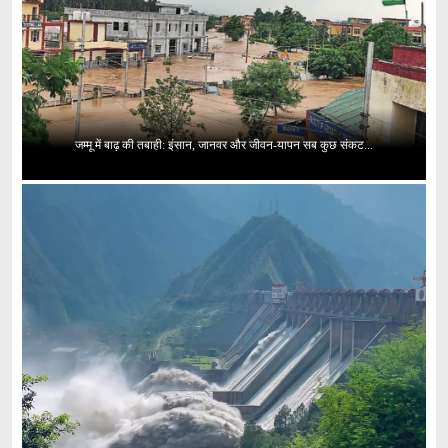
जम्मू में बाढ़ की तबाही: इंसान, जानवर और जीवन-यापन सब कुछ संकट...