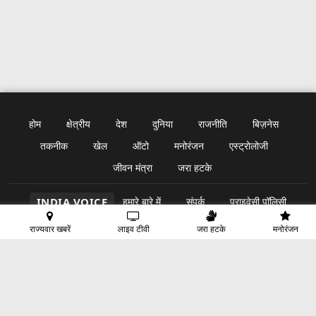
होम
क्षेत्रीय
देश
दुनिया
राजनीति
बिज़नेस
तकनीक
खेल
ऑटो
मनोरंजन
एस्ट्रोलोजी
जीवन मंत्रा
जरा हटके
INDIA VOICE
हमारे बारे में
संपर्क
प्राइवेसी पॉलिसी
राज्यवार खबरें
लाइव टीवी
जरा हटके
मनोरंजन
© Copyright
India Voice
2024. All rights reserved.