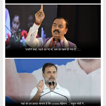
'उन्होंने कहा, पहले डर गए थे, अब डर खत्म हो गया है...',...
'यहां का हर छात्र जानता है कि system बेईमान...', राहुल गांधी ने...