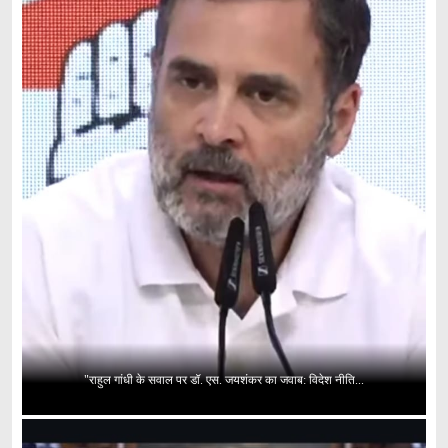
"राहुल गांधी के सवाल पर डॉ. एस. जयशंकर का जवाब: विदेश नीति...