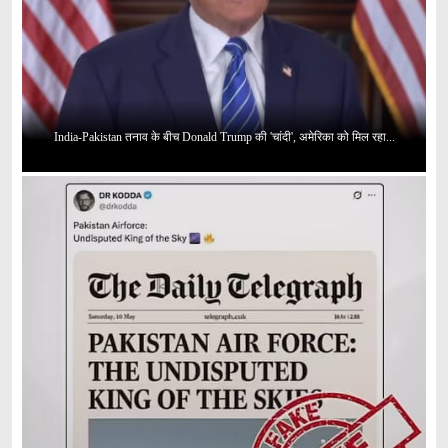
India-Pakistan तनाव के बीच Donald Trump की 'चांदी', अमेरिका को मिल रहा...