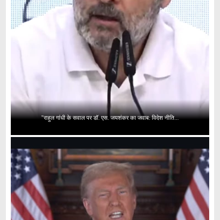
"राहुल गांधी के सवाल पर डॉ. एस. जयशंकर का जवाब: विदेश नीति...