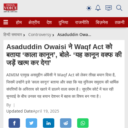
☀
होम
क्षेत्रीय
देश
दुनिया
राजनीति
बिज़नेस
तकनीक
हिन्दी समाचार
Controversy
Asaduddin Owaisi ने Waqf Act को बताया ‘काला कानून’, बोले- ‘यह कानून वक्फ की जड़ें खत्म कर देगा’
Asaduddin Owaisi ने Waqf Act को
बताया ‘काला कानून’, बोले- ‘यह कानून वक्फ की
जड़ें खत्म कर देगा’
AIMIM प्रमुख असदुद्दीन ओवैसी ने Waqf Act को लेकर तीखा बयान दिया है,
जिसमें उन्होंने इसे 'काला कानून' बताया और कहा कि यह मुस्लिम समुदाय की धार्मिक
संपत्तियों के अस्तित्व को खतरे में डालने वाला कदम है। सुप्रीम कोर्ट में चल रही
सुनवाई के बीच उनका यह बयान देशभर में बहस का विषय बन गया है।
By
Updated Date
April 19, 2025