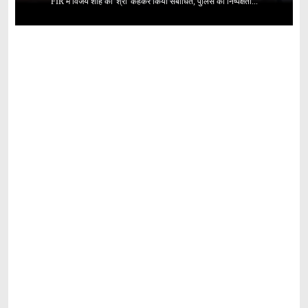
FIR में विजय शाह को 'श्री' कहकर किया संबोधित, पुलिस की निष्पक्षता...