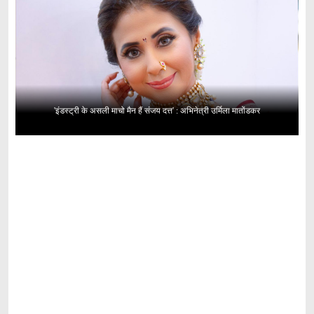
'इंडस्ट्री के असली माचो मैन हैं संजय दत्त' : अभिनेत्री उर्मिला मातोंडकर