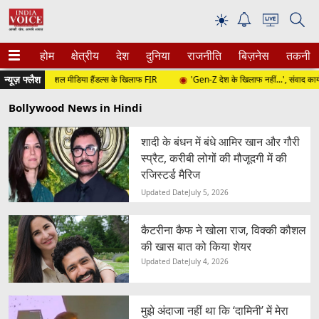
☀
होम
क्षेत्रीय
देश
दुनिया
राजनीति
बिज़नेस
तकनीक
न्यूज़ फ्लैश
राई दर्ज, सोशल मीडिया हैंडल्स के खिलाफ FIR
'Gen-Z देश के खिलाफ नहीं...', संवाद कार्यक्रम म
Bollywood News in Hindi
शादी के बंधन में बंधे आमिर खान और गौरी
स्प्रैट, करीबी लोगों की मौजूदगी में की
रजिस्टर्ड मैरिज
Updated Date
July 5, 2026
कैटरीना कैफ ने खोला राज, विक्की कौशल
की खास बात को किया शेयर
Updated Date
July 4, 2026
मुझे अंदाजा नहीं था कि ‘दामिनी’ में मेरा