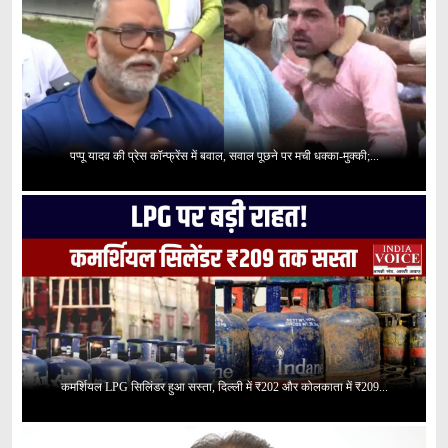
पप्पू यादव की प्रेस कॉन्फ्रेंस में बवाल, सवाल पूछने पर मची धक्का-मुक्की;...
कमर्शियल LPG सिलिंडर हुआ सस्ता, दिल्ली में ₹202 और कोलकाता में ₹209...