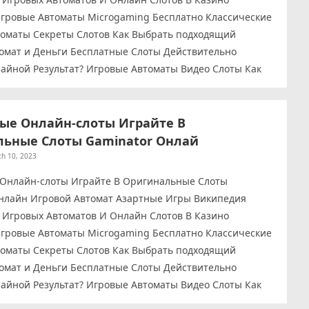
Игровые Автоматы Microgaming Бесплатно Классические
оматы Секреты Слотов Как Выбрать подходящий
омат и Деньги Бесплатные Слоты Действительно
айной Результат? Игровые Автоматы Видео Слоты Как
ые Онлайн-слоты Играйте В
ьные Слоты Gaminator Онлай
h 10, 2023
Онлайн-слоты Играйте В Оригинальные Слоты
нлайн Игровой Автомат Азартные Игры Википедия
 Игровых Автоматов И Онлайн Слотов В Казино
Игровые Автоматы Microgaming Бесплатно Классические
оматы Секреты Слотов Как Выбрать подходящий
омат и Деньги Бесплатные Слоты Действительно
айной Результат? Игровые Автоматы Видео Слоты Как