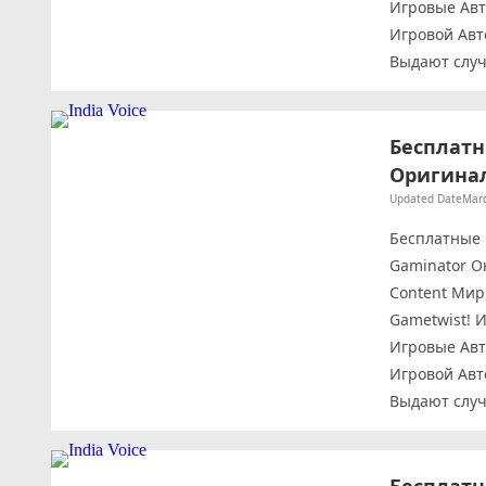
Игровые Авт
Игровой Авт
Выдают случ
Бесплатн
Оригинал
Updated Date
Marc
Бесплатные 
Gaminator О
Content Мир
Gametwist! 
Игровые Авт
Игровой Авт
Выдают случ
Бесплатн