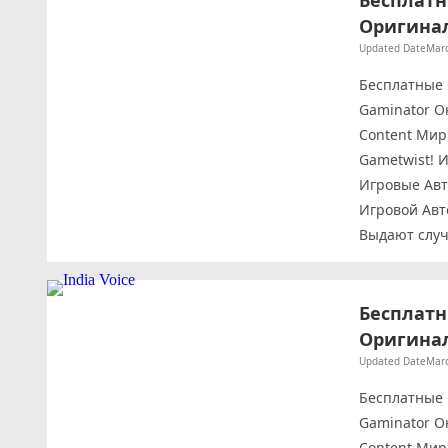
Оригинал
Updated Date
Marc
Бесплатные 
Gaminator О
Content Мир
Gametwist! 
Игровые Авт
Игровой Авт
Выдают случ
Бесплатн
Оригинал
Updated Date
Marc
Бесплатные 
Gaminator О
Content Мир