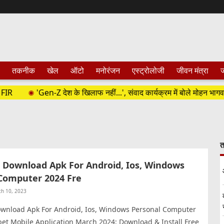
तकनीक
खेल
ऑटो
मनोरंजन
एस्ट्रोलोजी
जीवन मंत्रा
ज
'Gen-Z देश के खिलाफ नहीं...', संवाद कार्यक्रम में बोले मोहन भागवत
त
 Download Apk For Android, Ios, Windows
Computer 2024 Fre
h 10, 2023
wnload Apk For Android, Ios, Windows Personal Computer
bet Mobile Application March 2024: Download & Install Free