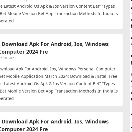
e Latest Android Os Apk & Ios Version Content Bet” “Types
 Bet Mobile Version Bet App Transaction Methods In India Is
berated
 Download Apk For Android, Ios, Windows
Computer 2024 Fre
h 10, 2023
wnload Apk For Android, Ios, Windows Personal Computer
bet Mobile Application March 2024: Download & Install Free
e Latest Android Os Apk & Ios Version Content Bet” “Types
 Bet Mobile Version Bet App Transaction Methods In India Is
berated
 Download Apk For Android, Ios, Windows
Computer 2024 Fre