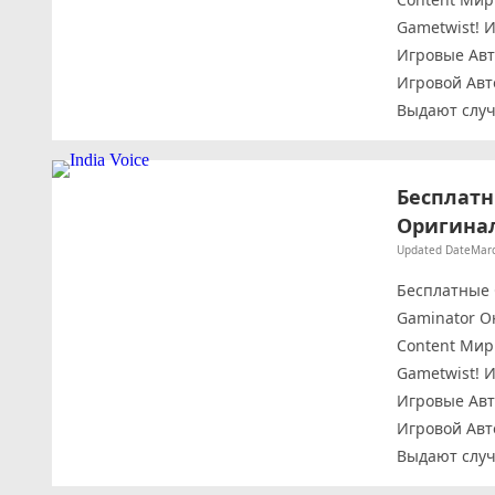
Gametwist! 
Игровые Авт
Игровой Авт
Выдают случ
Бесплатн
Оригинал
Updated Date
Marc
Бесплатные 
Gaminator О
Content Мир
Gametwist! 
Игровые Авт
Игровой Авт
Выдают случ