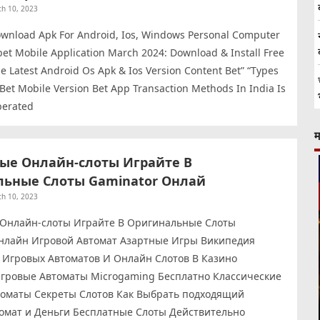
h 10, 2023
wnload Apk For Android, Ios, Windows Personal Computer
bet Mobile Application March 2024: Download & Install Free
e Latest Android Os Apk & Ios Version Content Bet” “Types
 Bet Mobile Version Bet App Transaction Methods In India Is
berated
म
ые Онлайн-слоты Играйте В
ьные Слоты Gaminator Онлай
h 10, 2023
Онлайн-слоты Играйте В Оригинальные Слоты
нлайн Игровой Автомат Азартные Игры Википедия
 Игровых Автоматов И Онлайн Слотов В Казино
Игровые Автоматы Microgaming Бесплатно Классические
оматы Секреты Слотов Как Выбрать подходящий
омат и Деньги Бесплатные Слоты Действительно