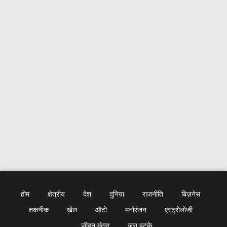
होम
क्षेत्रीय
देश
दुनिया
राजनीति
बिज़नेस
तकनीक
खेल
ऑटो
मनोरंजन
एस्ट्रोलोजी
जीवन मंत्रा
जरा हटके