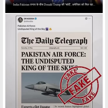
India-Pakistan तनाव के बीच Donald Trump की 'चांदी', अमेरिका को मिल रहा...