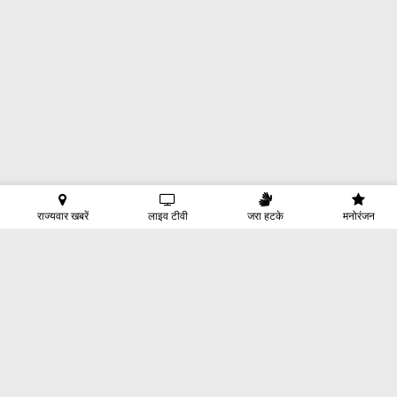
राज्यवार खबरें
लाइव टीवी
जरा हटके
मनोरंजन
होम
क्षेत्रीय
देश
दुनिया
राजनीति
बिज़नेस
तकनीक
खेल
ऑटो
मनोरंजन
एस्ट्रोलोजी
जीवन मंत्रा
जरा हटके
INDIA VOICE
हमारे बारे में
संपर्क
प्राइवेसी पॉलिसी