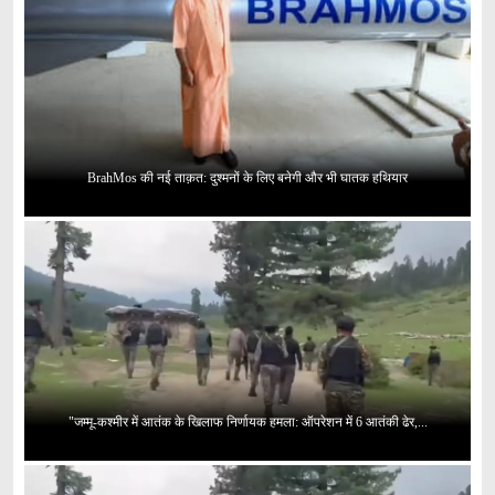
BrahMos की नई ताक़त: दुश्मनों के लिए बनेगी और भी घातक हथियार
"जम्मू-कश्मीर में आतंक के खिलाफ निर्णायक हमला: ऑपरेशन में 6 आतंकी ढेर,...