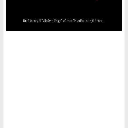
तिरंगे के साए में "ऑपरेशन सिंदूर" को सलामी: जामिया छात्रों ने सेना...