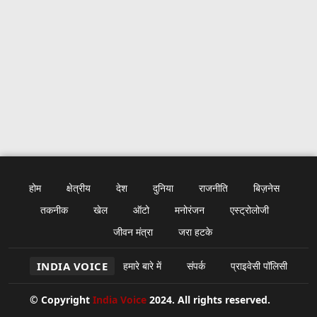
होम
क्षेत्रीय
देश
दुनिया
राजनीति
बिज़नेस
तकनीक
खेल
ऑटो
मनोरंजन
एस्ट्रोलोजी
जीवन मंत्रा
जरा हटके
INDIA VOICE
हमारे बारे में
संपर्क
प्राइवेसी पॉलिसी
© Copyright
India Voice
2024. All rights reserved.