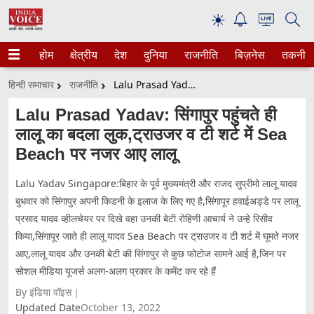
☀
होम
क्षेत्रीय
देश
दुनिया
राजनीति
बिज़नेस
तकनीक
हिन्दी समाचार
राजनीति
Lalu Prasad Yadav: सिंगापुर पहुंचते ही लालू का बदला लुक,ट्राउजर व टी शर्ट में Sea Beach पर नजर आए लालू
Lalu Prasad Yadav: सिंगापुर पहुंचते ही
लालू का बदला लुक,ट्राउजर व टी शर्ट में Sea
Beach पर नजर आए लालू
Lalu Yadav Singapore:बिहार के पूर्व मुख्यमंत्री और राजद सुप्रीमो लालू यादव
बुधवार को सिंगापुर अपनी किडनी के इलाज के लिए गए है,सिंगापूर हवाईअड्डे पर लालू
प्रसाद यादव व्हीलचेयर पर दिखे वहा उनकी बेटी रोहिणी आचार्य ने उन्हे रिसीव
किया,सिंगापूर जाते ही लालू यादव Sea Beach पर ट्राउजर व टी शर्ट में घूमते नजर
आए,लालू यादव और उनकी बेटी की सिंगापुर से कुछ फोटोज सामने आई है,जिन पर
सोशल मीडिया यूजर्स अलग-अलग प्रकार के कमेंट कर रहे हैं
By इंडिया वॉइस
Updated Date
October 13, 2022