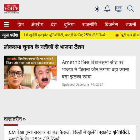
☀
होम
क्षेत्रीय
देश
दुनिया
राजनीति
बिज़नेस
तकनीक
न्यूज़ फ्लैश
सला, दिल्ली में खुलेंगी प्राइवेट यूनिवर्सिटी, छात्रों के लिए 25% सीटें रिजर्व
'पूरी दाल ही काली ह
लोकसभा चुनाव के नतीजों से भाजपा टेंशन
Amethi: जिस विधानसभा सीट पर
भाजपा ने जितना जोर लगाया वहा उतना
बड़ा झटका खाया
Updated Date
June 14, 2024
ताज़ातरीन »
CM रेखा गुप्ता सरकार का बड़ा फैसला, दिल्ली में खुलेंगी प्राइवेट यूनिवर्सिटी,
छात्रों के लिए 25% सीटें रिजर्व