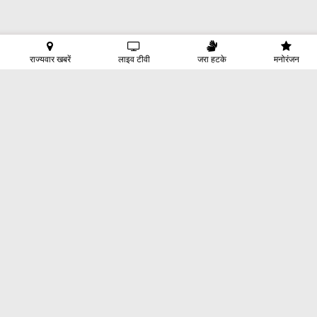
राज्यवार खबरें
लाइव टीवी
जरा हटके
मनोरंजन