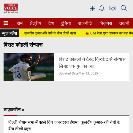
☀
होम
क्षेत्रीय
देश
दुनिया
राजनीति
बिज़नेस
तकनीक
न्यूज़ फ्लैश
बरदस्त हंगामा, कुलदीप कुमार-रवि नेगी के बीच तीखी बहस
CM रेखा गुप्ता सरकार का बड़ा फैसला, दिल्
विराट कोहली संन्यास
विराट कोहली ने टेस्ट क्रिकेट से संन्यास
लिया: एक युग का अंत
Updated Date
May 13, 2025
ताज़ातरीन »
दिल्ली विधानसभा में पहले दिन जबरदस्त हंगामा, कुलदीप कुमार-रवि नेगी के
बीच तीखी बहस