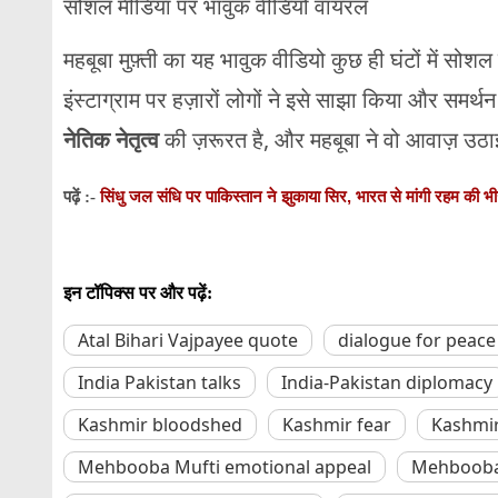
सोशल
मीडिया
पर
भावुक
वीडियो
वायरल
महबूबा
मुफ़्ती
का
यह
भावुक
वीडियो
कुछ
ही
घंटों
में
सोशल
इंस्टाग्राम
पर
हज़ारों
लोगों
ने
इसे
साझा
किया
और
समर्थ
नेतिक
नेतृत्व
की
ज़रूरत
है,
और
महबूबा
ने
वो
आवाज़
उठ
सिंधु जल संधि पर पाकिस्तान ने झुकाया सिर, भारत से मांगी रहम की भ
पढ़ें :-
इन टॉपिक्स पर और पढ़ें:
Atal Bihari Vajpayee quote
dialogue for peace
India Pakistan talks
India-Pakistan diplomacy
Kashmir bloodshed
Kashmir fear
Kashmir 
Mehbooba Mufti emotional appeal
Mehbooba 