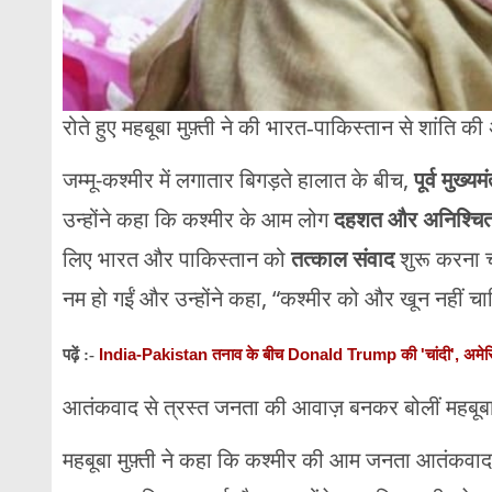
रोते
हुए
महबूबा
मुफ़्ती
ने
की
भारत-
पाकिस्तान
से
शांति
की
जम्मू-
कश्मीर
में
लगातार
बिगड़ते
हालात
के
बीच,
पूर्व
मुख्यमं
उन्होंने
कहा
कि
कश्मीर
के
आम
लोग
दहशत
और
अनिश्चि
लिए
भारत
और
पाकिस्तान
को
तत्काल
संवाद
शुरू
करना
नम
हो
गईं
और
उन्होंने
कहा, “
कश्मीर
को
और
खून
नहीं
चा
India-Pakistan तनाव के बीच Donald Trump की 'चांदी', अमेर
पढ़ें :-
आतंकवाद
से
त्रस्त
जनता
की
आवाज़
बनकर
बोलीं
महबूब
महबूबा
मुफ़्ती
ने
कहा
कि
कश्मीर
की
आम
जनता
आतंकवा