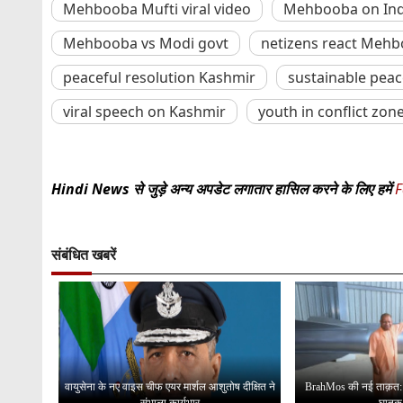
Mehbooba Mufti viral video
Mehbooba on Ind
Mehbooba vs Modi govt
netizens react Meh
peaceful resolution Kashmir
sustainable pea
viral speech on Kashmir
youth in conflict zon
Hindi News से जुड़े अन्य अपडेट लगातार हासिल करने के लिए हमें
F
संबंधित खबरें
वायुसेना के नए वाइस चीफ एयर मार्शल आशुतोष दीक्षित ने
BrahMos की नई ताक़त: दु
संभाला कार्यभार
घातक