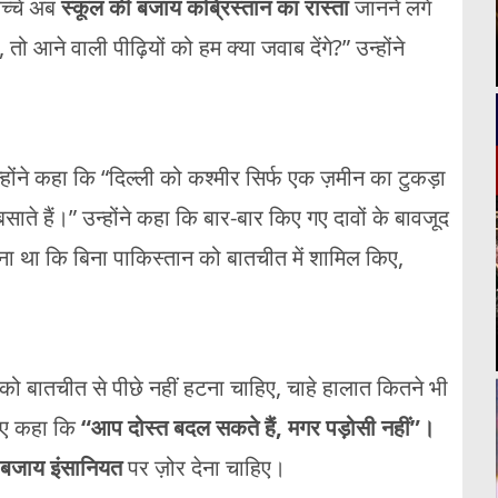
च्चे
अब
स्कूल
की
बजाय
कब्रिस्तान
का
रास्ता
जानने
लगे
ई,
तो
आने
वाली
पीढ़ियों
को
हम
क्या
जवाब
देंगे?”
उन्होंने
्होंने
कहा
कि “
दिल्ली
को
कश्मीर
सिर्फ
एक
ज़मीन
का
टुकड़ा
बसाते
हैं।”
उन्होंने
कहा
कि
बार-
बार
किए
गए
दावों
के
बावजूद
ना
था
कि
बिना
पाकिस्तान
को
बातचीत
में
शामिल
किए,
को
बातचीत
से
पीछे
नहीं
हटना
चाहिए,
चाहे
हालात
कितने
भी
ुए
कहा
कि
“
आप
दोस्त
बदल
सकते
हैं,
मगर
पड़ोसी
नहीं”।
बजाय
इंसानियत
पर
ज़ोर
देना
चाहिए।