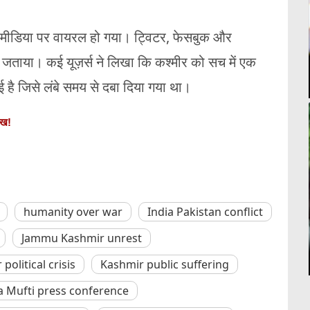
मीडिया
पर
वायरल
हो
गया।
ट्विटर,
फेसबुक
और
न
जताया।
कई
यूज़र्स
ने
लिखा
कि
कश्मीर
को
सच
में
एक
ाई
है
जिसे
लंबे
समय
से
दबा
दिया
गया
था।
ीख!
humanity over war
India Pakistan conflict
Jammu Kashmir unrest
political crisis
Kashmir public suffering
Mufti press conference