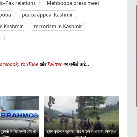
o-Pak relations
Mehbooba press meet
booba
peace appeal Kashmir
ce Kashmir
terrorism in Kashmir
e
acebook
,
YouTube
और
Twitter
पर फॉलो करे...
श्मनों के लिए बनेगी और भी
ड्रोन फुटेज में खुलासा: शेड में छिपे थे आतंकी, फिर हुआ
 हथियार
जबरदस्त...