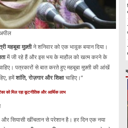
अपील
त्री
महबूबा
मुफ़्ती
ने
शनिवार
को
एक
भावुक
बयान
दिया।
तता
में
जी
रहे
हैं
और
इस
भय
के
माहौल
को
खत्म
करने
के
चाहिए।
पत्रकारों
से
बात
करते
हुए
महबूबा
मुफ़्ती
की
आंखें
म
हिए,
हमें
शांति,
रोज़गार
और
शिक्षा
चाहिए।”
िका को मिल रहा कूटनीतिक और आर्थिक लाभ
ा
द
और
सियासी
खींचतान
से
परेशान
है।
हर
दिन
एक
नया