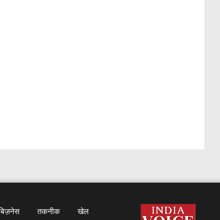
बिज़नेस
तकनीक
खेल