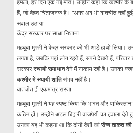
हमला,
हर
दिन
एक
नई
मौत।
उन्होंने
कहा
कि
कश्मीर
के
ब
हैं,
जो
बेहद
चिंताजनक
है। “
अगर
अब
भी
बातचीत
नहीं
हु
सवाल
उठाया।
केंद्र
सरकार
पर
साधा
निशाना
महबूबा
मुफ़्ती
ने
केंद्र
सरकार
को
भी
आड़े
हाथों
लिया।
उन
लगता
है,
जबकि
यहां
लोग
रहते
हैं,
सपने
देखते
हैं,
परिवार
सरकार
स्थायी
समाधान
देने
में
नाकाम
रही
है।
उनका
कह
कश्मीर
में
स्थायी
शांति
संभव
नहीं
है।
बातचीत
ही
एकमात्र
रास्ता
महबूबा
मुफ़्ती
ने
यह
स्पष्ट
किया
कि
भारत
और
पाकिस्तान
कठिन
हों।
उन्होंने
अटल
बिहारी
वाजपेयी
का
हवाला
देते
ह
उनका
यह
भी
कहना
था
कि
दोनों
देशों
को
सैन्य
ताकत
की