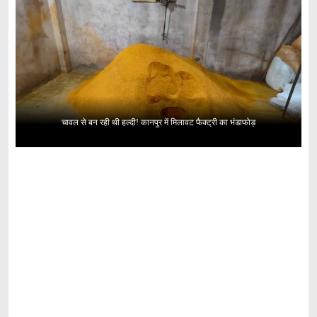
चावल से बन रही थी हल्दी! कानपुर में मिलावट फैक्ट्री का भंडाफोड़