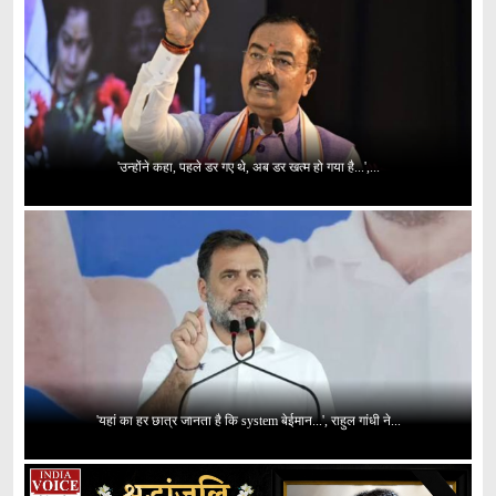
'उन्होंने कहा, पहले डर गए थे, अब डर खत्म हो गया है...',...
'यहां का हर छात्र जानता है कि system बेईमान...', राहुल गांधी ने...