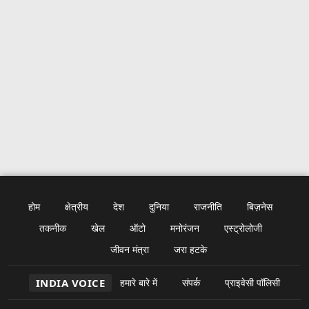
होम
क्षेत्रीय
देश
दुनिया
राजनीति
बिज़नेस
तकनीक
खेल
ऑटो
मनोरंजन
एस्ट्रोलोजी
जीवन मंत्रा
जरा हटके
INDIA VOICE
हमारे बारे में
संपर्क
प्राइवेसी पॉलिसी