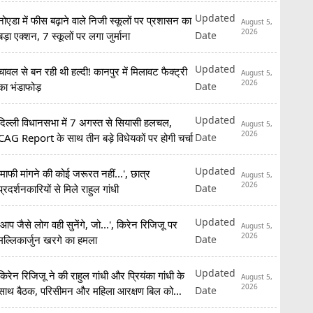
Updated
नोएडा में फीस बढ़ाने वाले निजी स्कूलों पर प्रशासन का
August 5,
2026
Date
बड़ा एक्शन, 7 स्कूलों पर लगा जुर्माना
Updated
चावल से बन रही थी हल्दी! कानपुर में मिलावट फैक्ट्री
August 5,
2026
Date
का भंडाफोड़
Updated
दिल्ली विधानसभा में 7 अगस्त से सियासी हलचल,
August 5,
2026
Date
CAG Report के साथ तीन बड़े विधेयकों पर होगी चर्चा
Updated
'माफी मांगने की कोई जरूरत नहीं...', छात्र
August 5,
2026
Date
प्रदर्शनकारियों से मिले राहुल गांधी
Updated
'आप जैसे लोग वही सुनेंगे, जो...', किरेन रिजिजू पर
August 5,
2026
Date
मल्लिकार्जुन खरगे का हमला
Updated
किरेन रिजिजू ने की राहुल गांधी और प्रियंका गांधी के
August 5,
2026
Date
साथ बैठक, परिसीमन और महिला आरक्षण बिल को
लेकर मांगा समर्थन