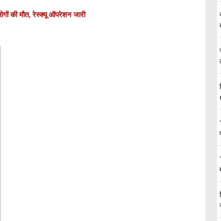
ों की मौत, रेस्क्यू ऑपरेशन जारी