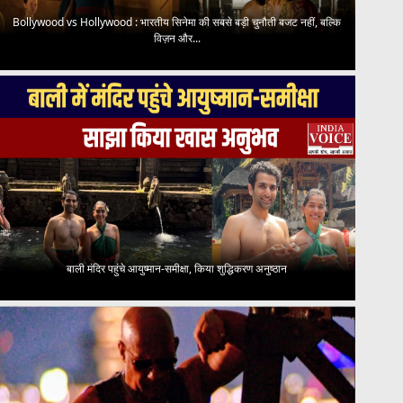
Bollywood vs Hollywood : भारतीय सिनेमा की सबसे बड़ी चुनौती बजट नहीं, बल्कि
विज़न और...
बाली मंदिर पहुंचे आयुष्मान-समीक्षा, किया शुद्धिकरण अनुष्ठान