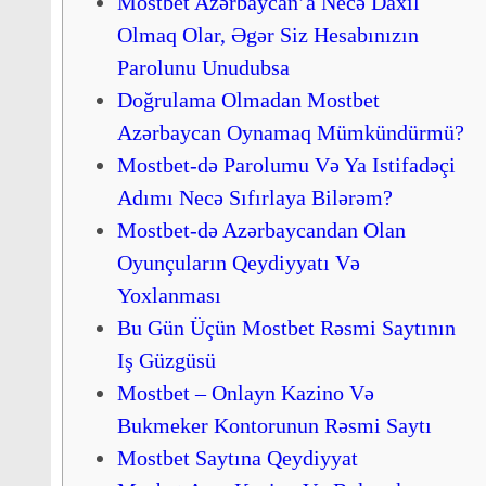
Mostbet Azərbaycan’a Necə Daxil
Olmaq Olar, Əgər Siz Hesabınızın
Parolunu Unudubsa
Doğrulama Olmadan Mostbet
Azərbaycan Oynamaq Mümkündürmü?
Mostbet-də Parolumu Və Ya Istifadəçi
Adımı Necə Sıfırlaya Bilərəm?
Mostbet-də Azərbaycandan Olan
Oyunçuların Qeydiyyatı Və
Yoxlanması
Bu Gün Üçün Mostbet Rəsmi Saytının
Iş Güzgüsü
Mostbet – Onlayn Kazino Və
Bukmeker Kontorunun Rəsmi Saytı
Mostbet Saytına Qeydiyyat