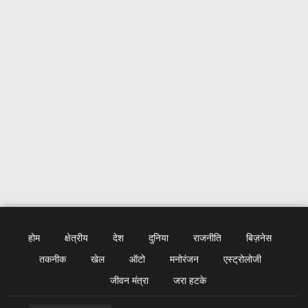
होम
क्षेत्रीय
देश
दुनिया
राजनीति
बिज़नेस
तकनीक
खेल
ऑटो
मनोरंजन
एस्ट्रोलोजी
जीवन मंत्रा
जरा हटके