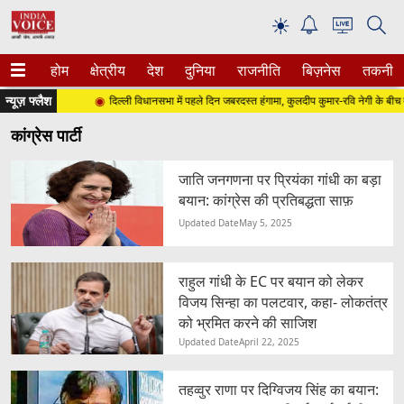
☀
होम
क्षेत्रीय
देश
दुनिया
राजनीति
बिज़नेस
तकनीक
न्यूज़ फ्लैश
 (शनिवार)
दिल्ली विधानसभा में पहले दिन जबरदस्त हंगामा, कुलदीप कुमार-रवि नेगी के बीच तीख
कांग्रेस पार्टी
जाति जनगणना पर प्रियंका गांधी का बड़ा
बयान: कांग्रेस की प्रतिबद्धता साफ़
Updated Date
May 5, 2025
राहुल गांधी के EC पर बयान को लेकर
विजय सिन्हा का पलटवार, कहा- लोकतंत्र
को भ्रमित करने की साजिश
Updated Date
April 22, 2025
तहव्वुर राणा पर दिग्विजय सिंह का बयान: