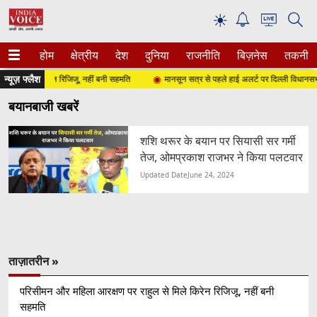
☀
होम
क्षेत्रीय
देश
दुनिया
राजनीति
बिज़नेस
तकनीक
न्यूज़ फ्लैश
से मिले किरेन रिजिजू, नहीं बनी सहमति
मानसून सत्र से पहले हाई अलर्ट पर दिल्ली विधानसभा, सुर
बयानबाजी खबरें
शशि थरूर के बयान पर सियासी सर गर्मी
तेज, ओमप्रकाश राजभर ने किया पलटवार
Updated Date
June 24, 2024
ताज़ातरीन »
परिसीमन और महिला आरक्षण पर राहुल से मिले किरेन रिजिजू, नहीं बनी
सहमति