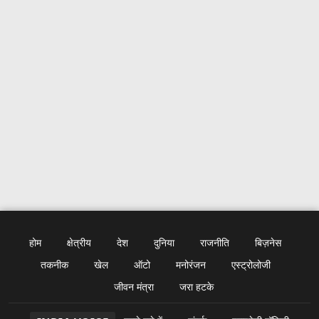
होम
क्षेत्रीय
देश
दुनिया
राजनीति
बिज़नेस
तकनीक
खेल
ऑटो
मनोरंजन
एस्ट्रोलोजी
जीवन मंत्रा
जरा हटके