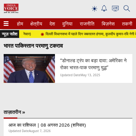
☀
होम
क्षेत्रीय
देश
दुनिया
राजनीति
बिज़नेस
तकनीक
न्यूज़ फ्लैश
त 2026 (शनिवार)
दिल्ली विधानसभा में पहले दिन जबरदस्त हंगामा, कुलदीप कुमार-रवि नेगी के 
भारत पाकिस्तान परमाणु टकराव
“डोनाल्ड ट्रंप का बड़ा दावा: अमेरिका ने
रोका भारत-पाक परमाणु युद्ध”
Updated Date
May 13, 2025
ताज़ातरीन »
आज का राशिफल | 08 अगस्त 2026 (शनिवार)
Updated Date
August 7, 2026