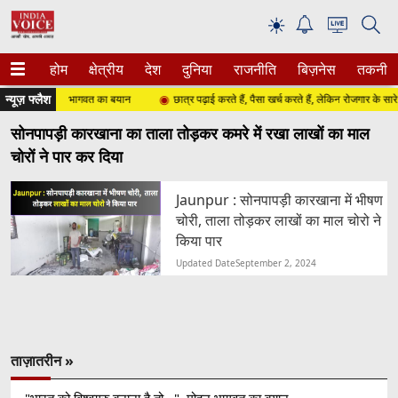
☀
होम
क्षेत्रीय
देश
दुनिया
राजनीति
बिज़नेस
तकनीक
न्यूज़ फ्लैश
है तो...", मोहन भागवत का बयान
छात्र पढ़ाई करते हैं, पैसा खर्च करते हैं, लेकिन रोजगार के सारे रास्ते
सोनपापड़ी कारखाना का ताला तोड़कर कमरे में रखा लाखों का माल‌
चोरों ने पार कर दिया
Jaunpur : सोनपापड़ी कारखाना में भीषण
चोरी, ताला तोड़कर लाखों का माल चोरो ने
किया पार
Updated Date
September 2, 2024
ताज़ातरीन »
"भारत को विश्वगुरु बनाना है तो...", मोहन भागवत का बयान