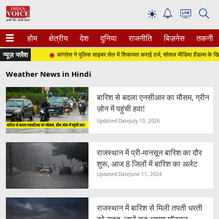
☀
होम
क्षेत्रीय
देश
दुनिया
राजनीति
बिज़नेस
तकनीक
न्यूज़ फ्लैश
शुक्रवार)
कांग्रेस ने पुलिस साइबर सेल में शिकायत कराई दर्ज, सोशल मीडिया हैंडल्स के खिला
Weather News in Hindi
बारिश से बदला एनसीआर का मौसम, ग्रीन
ज़ोन में पहुंची हवा!
Updated Date
July 10, 2026
राजस्थान में प्री-मानसून बारिश का दौर
शुरू, आज 8 जिलों में बारिश का अर्लट
Updated Date
June 11, 2024
राजस्थान में बारिश से मिली तपती धरती
को राहत, जानें कब आएगा मॉनसून