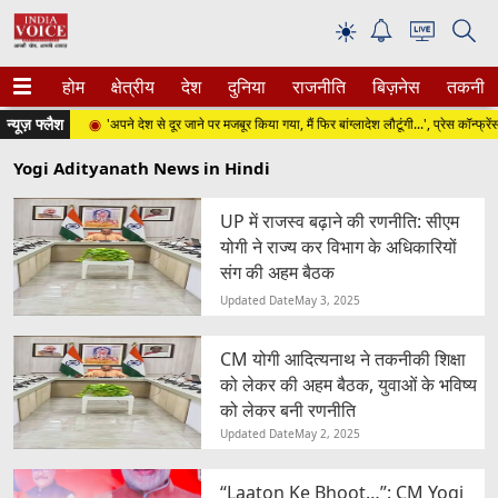
☀
होम
क्षेत्रीय
देश
दुनिया
राजनीति
बिज़नेस
तकनीक
न्यूज़ फ्लैश
वार)
'अपने देश से दूर जाने पर मजबूर किया गया, मैं फिर बांग्लादेश लौटूंगी...', प्रेस कॉन्फ्रेंस में ब
Yogi Adityanath News in Hindi
UP में राजस्व बढ़ाने की रणनीति: सीएम
योगी ने राज्य कर विभाग के अधिकारियों
संग की अहम बैठक
Updated Date
May 3, 2025
CM योगी आदित्यनाथ ने तकनीकी शिक्षा
को लेकर की अहम बैठक, युवाओं के भविष्य
को लेकर बनी रणनीति
Updated Date
May 2, 2025
“Laaton Ke Bhoot…”: CM Yogi