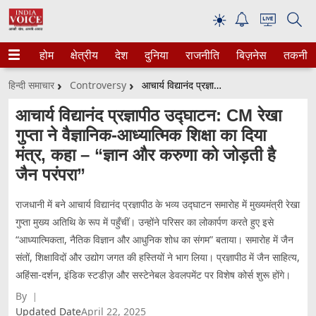
☀
होम
क्षेत्रीय
देश
दुनिया
राजनीति
बिज़नेस
तकनीक
हिन्दी समाचार
Controversy
आचार्य विद्यानंद प्रज्ञापीठ उद्घाटन: CM रेखा गुप्ता ने वैज्ञानिक‑आध्यात्मिक शिक्षा का दिया मंत्र, कहा – “ज्ञान और करुणा को जोड़ती है जैन परंपरा”
आचार्य विद्यानंद प्रज्ञापीठ उद्घाटन: CM रेखा
गुप्ता ने वैज्ञानिक‑आध्यात्मिक शिक्षा का दिया
मंत्र, कहा – “ज्ञान और करुणा को जोड़ती है
जैन परंपरा”
राजधानी में बने आचार्य विद्यानंद प्रज्ञापीठ के भव्य उद्घाटन समारोह में मुख्यमंत्री रेखा
गुप्ता मुख्य अतिथि के रूप में पहुँचीं। उन्होंने परिसर का लोकार्पण करते हुए इसे
“आध्यात्मिकता, नैतिक विज्ञान और आधुनिक शोध का संगम” बताया। समारोह में जैन
संतों, शिक्षाविदों और उद्योग जगत की हस्तियों ने भाग लिया। प्रज्ञापीठ में जैन साहित्य,
अहिंसा‑दर्शन, इंडिक स्टडीज़ और सस्टेनेबल डेवलपमेंट पर विशेष कोर्स शुरू होंगे।
By
Updated Date
April 22, 2025