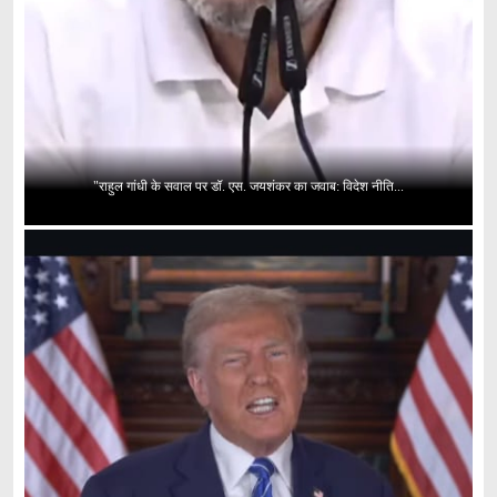
"राहुल गांधी के सवाल पर डॉ. एस. जयशंकर का जवाब: विदेश नीति...