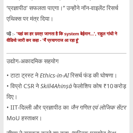
‘प्रज्ञापीठ’ सफलता पाएगा।” उन्होंने नॉन‑वाइलेंट रिसर्च
एथिक्स पर मंत्र दिया।
'यहां का हर छात्र जानता है कि system बेईमान...', राहुल गांधी ने
पढ़ें :-
वीडियो जारी कर कहा - 'मैं प्रयागराज आ रहा हूं'
उद्योग‑अकादमिक सहयोग
• टाटा ट्रस्ट ने
Ethics‑in‑AI
रिसर्च फंड की घोषणा।
• विप्रो CSR ने
Skill4Ahinṣā
फेलोशिप कोष ₹10 करोड़
दिए।
• IIT‑दिल्ली और प्रज्ञापीठ का
जैन गणित एवं लोजिक सेंटर
MoU हस्ताक्षर।