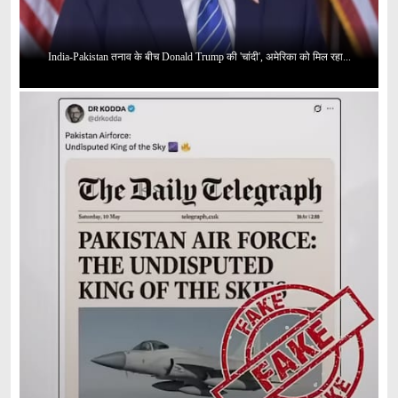
India-Pakistan तनाव के बीच Donald Trump की 'चांदी', अमेरिका को मिल रहा...