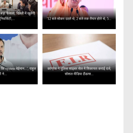
़ा फैसला, दिल्ली में खुलेंगी
निवर्सिटी,...
'12 बजे सोकर उठते थे, 2 बजे तक तैयार होते थे, 5...
 कि system बेईमान...', राहुल
कांग्रेस ने पुलिस साइबर सेल में शिकायत कराई दर्ज,
ी ने...
सोशल मीडिया हैंडल्स...