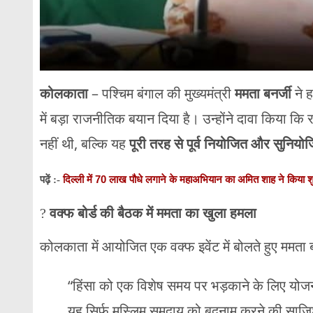
कोलकाता
– पश्चिम बंगाल की मुख्यमंत्री
ममता बनर्जी
ने ह
में बड़ा राजनीतिक बयान दिया है। उन्होंने दावा किया कि 
नहीं थी, बल्कि यह
पूरी तरह से पूर्व नियोजित और सुनिय
दिल्ली में 70 लाख पौधे लगाने के महाअभियान का अमित शाह ने किया श
पढ़ें :-
?
वक्फ बोर्ड की बैठक में ममता का खुला हमला
कोलकाता में आयोजित एक वक्फ इवेंट में बोलते हुए ममता ब
“हिंसा को एक विशेष समय पर भड़काने के लिए योजना
यह सिर्फ मुस्लिम समुदाय को बदनाम करने की साज