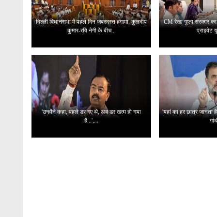
दिल्ली विधानसभा में पहले दिन जबरदस्त हंगामा, कुलदीप
CM रेखा गुप्ता सरकार का बड
कुमार-रवि नेगी के बीच...
प्राइवेट यू
'उन्होंने कहा, पहले डर गए थे, अब डर खत्म हो गया
'यहां का हर छात्र जानता है
है...',...
गांध