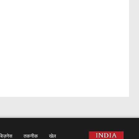
बिज़नेस
तकनीक
खेल