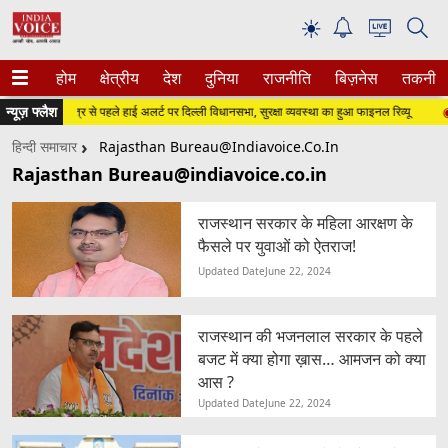
☀
होम
क्षेत्रीय
देश
दुनिया
राजनीति
बिज़नेस
तकनीक
न्यूज़ फ्लैश
मानसून सत्र से पहले हाई अलर्ट पर दिल्ली विधानसभा, सुरक्षा व्यवस्था का हुआ फाइनल रिव्यू
राज्य
हिन्दी समाचार
Rajasthan Bureau@indiavoice.co.in
Rajasthan Bureau@indiavoice.co.in
राजस्थान सरकार के महिला आरक्षण के
फैसले पर युवाओं को ऐतराज!
Updated Date
June 22, 2024
राजस्थान की भजनलाल सरकार के पहले
बजट में क्या होगा ख़ास… आमजन को क्या
आस ?
Updated Date
June 22, 2024