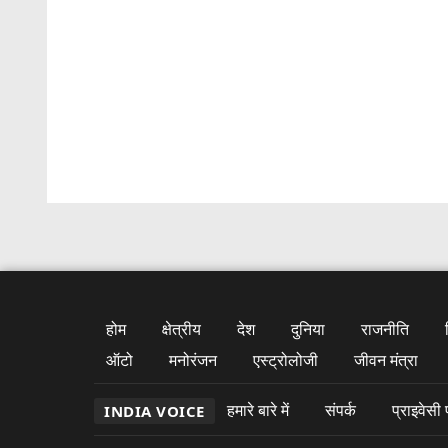
होम
क्षेत्रीय
देश
दुनिया
राजनीति
ऑटो
मनोरंजन
एस्ट्रोलोजी
जीवन मंत्रा
हमारे बारे में
संपर्क
प्राइवेसी
INDIA VOICE