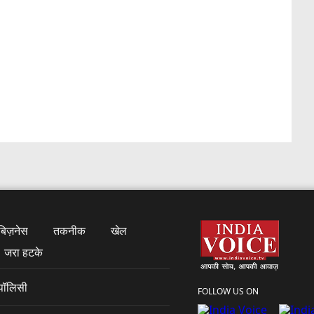
बिज़नेस
तकनीक
खेल
जरा हटके
 पॉलिसी
FOLLOW US ON