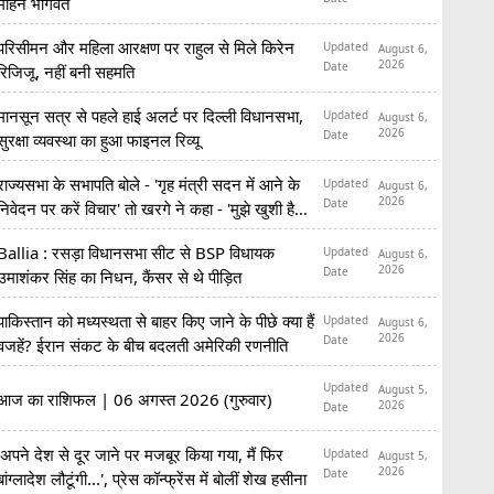
मोहन भागवत
परिसीमन और महिला आरक्षण पर राहुल से मिले किरेन
Updated
August 6,
2026
Date
रिजिजू, नहीं बनी सहमति
मानसून सत्र से पहले हाई अलर्ट पर दिल्ली विधानसभा,
Updated
August 6,
2026
Date
सुरक्षा व्यवस्था का हुआ फाइनल रिव्यू
राज्यसभा के सभापति बोले - 'गृह मंत्री सदन में आने के
Updated
August 6,
2026
Date
निवेदन पर करें विचार' तो खरगे ने कहा - 'मुझे खुशी है
कि...'
Ballia : रसड़ा विधानसभा सीट से BSP विधायक
Updated
August 6,
2026
Date
उमाशंकर सिंह का निधन, कैंसर से थे पीड़ित
पाकिस्तान को मध्यस्थता से बाहर किए जाने के पीछे क्या हैं
Updated
August 6,
2026
Date
वजहें? ईरान संकट के बीच बदलती अमेरिकी रणनीति
Updated
August 5,
आज का राशिफल | 06 अगस्त 2026 (गुरुवार)
2026
Date
'अपने देश से दूर जाने पर मजबूर किया गया, मैं फिर
Updated
August 5,
2026
Date
बांग्लादेश लौटूंगी...', प्रेस कॉन्फ्रेंस में बोलीं शेख हसीना