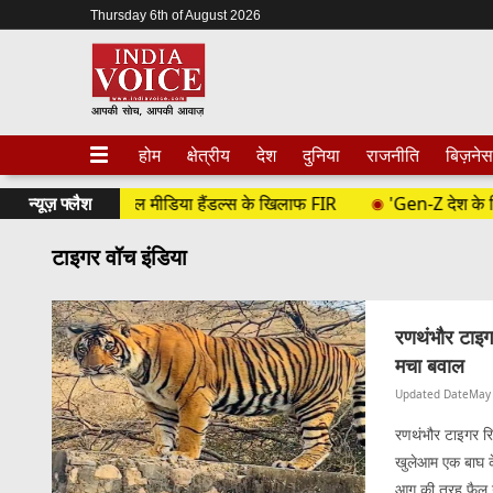
Thursday 6th of August 2026
होम
क्षेत्रीय
देश
दुनिया
राजनीति
बिज़नेस
 कराई दर्ज, सोशल मीडिया हैंडल्स के खिलाफ FIR
न्यूज़ फ्लैश
'Gen-Z देश के खिलाफ नह
टाइगर वॉच इंडिया
रणथंभौर टाइग
मचा बवाल
Updated Date
May 
रणथंभौर टाइगर रिज
खुलेआम एक बाघ क
आग की तरह फैल गय