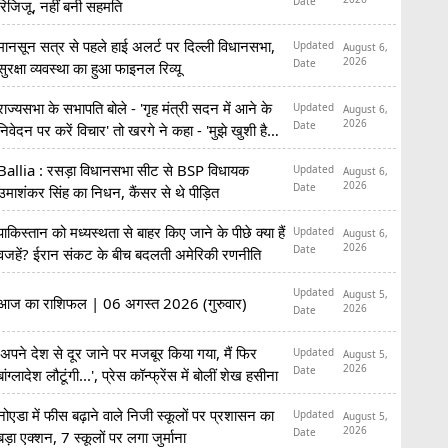
Date
रिजिजू, नहीं बनी सहमति
मानसून सत्र से पहले हाई अलर्ट पर दिल्ली विधानसभा,
Updated
August 6,
2026
Date
सुरक्षा व्यवस्था का हुआ फाइनल रिव्यू
राज्यसभा के सभापति बोले - 'गृह मंत्री सदन में आने के
Updated
August 6,
2026
Date
निवेदन पर करें विचार' तो खरगे ने कहा - 'मुझे खुशी है
कि...'
Ballia : रसड़ा विधानसभा सीट से BSP विधायक
Updated
August 6,
2026
Date
उमाशंकर सिंह का निधन, कैंसर से थे पीड़ित
पाकिस्तान को मध्यस्थता से बाहर किए जाने के पीछे क्या हैं
Updated
August 6,
2026
Date
वजहें? ईरान संकट के बीच बदलती अमेरिकी रणनीति
Updated
August 5,
आज का राशिफल | 06 अगस्त 2026 (गुरुवार)
2026
Date
'अपने देश से दूर जाने पर मजबूर किया गया, मैं फिर
Updated
August 5,
2026
Date
बांग्लादेश लौटूंगी...', प्रेस कॉन्फ्रेंस में बोलीं शेख हसीना
नोएडा में फीस बढ़ाने वाले निजी स्कूलों पर प्रशासन का
Updated
August 5,
2026
Date
बड़ा एक्शन, 7 स्कूलों पर लगा जुर्माना