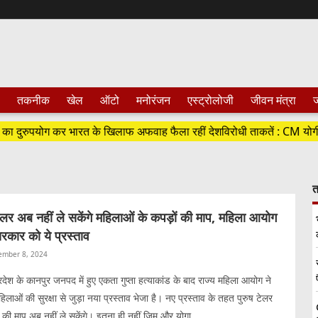
तकनीक
खेल
ऑटो
मनोरंजन
एस्ट्रोलोजी
जीवन मंत्रा
ज
ुपयोग कर भारत के खिलाफ अफवाह फैला रहीं देशविरोधी ताकतें : CM योगी
त
टेलर अब नहीं ले सकेंगे महिलाओं के कपड़ों की माप, महिला आयोग
सरकार को ये प्रस्ताव
ember 8, 2024
श के कानपुर जनपद में हुए एकता गुप्ता हत्याकांड के बाद राज्य महिला आयोग ने
लाओं की सुरक्षा से जुड़ा नया प्रस्ताव भेजा है। नए प्रस्ताव के तहत पुरुष टेलर
ं की माप अब नहीं ले सकेंगे। इतना ही नहीं जिम और योगा