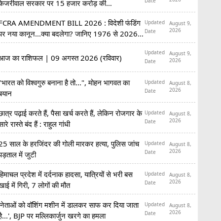
Date
केजरीवाल सरकार पर 15 हजार करोड़ की
अनियमितताओं का आरोप
FCRA AMENDMENT BILL 2026 : विदेशी फंडिंग
Updated
August 9,
2026
Date
पर नया कानून...क्या बदलेगा? जानिए 1976 से 2026
तक पूरी कहानी
Updated
August 9,
आज का राशिफल | 09 अगस्त 2026 (रविवार)
2026
Date
"भारत को विश्वगुरु बनाना है तो...", मोहन भागवत का
Updated
August 8,
2026
Date
बयान
छात्र पढ़ाई करते हैं, पैसा खर्च करते हैं, लेकिन रोजगार के
Updated
August 8,
2026
Date
सारे रास्ते बंद हैं : राहुल गांधी
25 साल के हरजिंदर की गोली मारकर हत्या, पुलिस जांच
Updated
August 8,
2026
Date
पड़ताल में जुटी
हिमाचल प्रदेश में दर्दनाक हादसा, यात्रियों से भरी बस
Updated
August 8,
2026
Date
खाई में गिरी, 7 लोगों की मौत
'नेताओं को वॉशिंग मशीन में डालकर साफ कर दिया जाता
Updated
August 8,
2026
Date
है...', BJP पर मल्लिकार्जुन खरगे का हमला