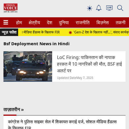
☀
होम
क्षेत्रीय
देश
दुनिया
राजनीति
बिज़नेस
तकनीक
न्यूज़ फ्लैश
राई दर्ज, सोशल मीडिया हैंडल्स के खिलाफ FIR
'Gen-Z देश के खिलाफ नहीं...', संवाद कार्यक्रम मे
Bsf Deployment News in Hindi
LoC Firing: पाकिस्तान की नापाक
हरकत में 10 नागरिकों की मौत, BSF हाई
अलर्ट पर
Updated Date
May 7, 2025
ताज़ातरीन »
कांग्रेस ने पुलिस साइबर सेल में शिकायत कराई दर्ज, सोशल मीडिया हैंडल्स
के खिलाफ FIR