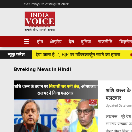
Saturday 8th of August 2026
होम
क्षेत्रीय
देश
दुनिया
राजनीति
बिज़नेस
ालकर साफ कर दिया जाता है...', BJP पर मल्लिकार्जुन खरगे का हमला
न्यूज़ फ्लैश
'अगर 
Bvreking News in Hindi
शशि थरूर के 
पलटवार
Updated Date
June
लखनऊ। पूरे देश मे
लगातार सरकार पर 
पोस्ट शेयर किया थ