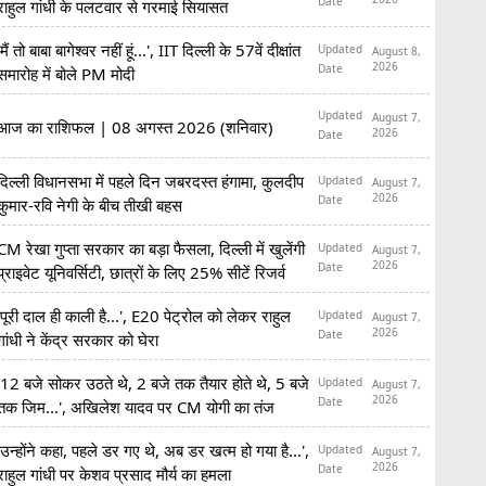
Date
राहुल गांधी के पलटवार से गरमाई सियासत
'मैं तो बाबा बागेश्वर नहीं हूं...', IIT दिल्ली के 57वें दीक्षांत
Updated
August 8,
2026
Date
समारोह में बोले PM मोदी
Updated
August 7,
आज का राशिफल | 08 अगस्त 2026 (शनिवार)
2026
Date
दिल्ली विधानसभा में पहले दिन जबरदस्त हंगामा, कुलदीप
Updated
August 7,
2026
Date
कुमार-रवि नेगी के बीच तीखी बहस
CM रेखा गुप्ता सरकार का बड़ा फैसला, दिल्ली में खुलेंगी
Updated
August 7,
2026
Date
प्राइवेट यूनिवर्सिटी, छात्रों के लिए 25% सीटें रिजर्व
'पूरी दाल ही काली है...', E20 पेट्रोल को लेकर राहुल
Updated
August 7,
2026
Date
गांधी ने केंद्र सरकार को घेरा
'12 बजे सोकर उठते थे, 2 बजे तक तैयार होते थे, 5 बजे
Updated
August 7,
2026
Date
तक जिम...', अखिलेश यादव पर CM योगी का तंज
'उन्होंने कहा, पहले डर गए थे, अब डर खत्म हो गया है...',
Updated
August 7,
2026
Date
राहुल गांधी पर केशव प्रसाद मौर्य का हमला