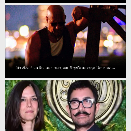
विन डीजल ने याद किया अपना सफर, कहा- मैं न्यूयॉर्क का बस एक किस्मत वाला...