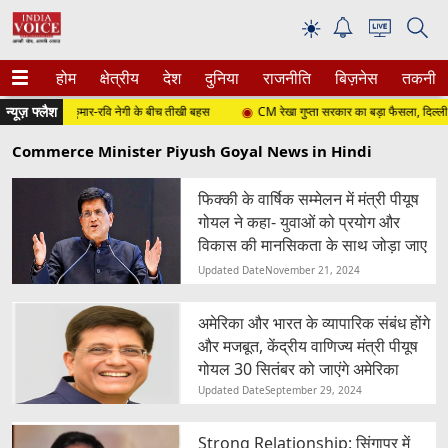
☀
होम
क्षेत्रीय
देश
दुनिया
राजनीति
बिज़नेस
तकनीक
न्यूज़ फ्लैश
ामा, कुलदीप कुमार-रवि नेगी के बीच तीखी बहस
CM रेखा गुप्ता सरकार का बड़ा फैसला, दिल्ली में खुले
Commerce Minister Piyush Goyal News in Hindi
फिक्की के वार्षिक सम्मेलन में मंत्री पीयूष
गोयल ने कहा- युवाओं को प्रयोग और
विकास की मानसिकता के साथ जोड़ा जाए
Updated Date
November 21, 2024
अमेरिका और भारत के व्यापारिक संबंध होंगे
और मजबूत, केंद्रीय वाणिज्य मंत्री पीयूष
गोयल 30 सितंबर को जाएंगे अमेरिका
Updated Date
September 29, 2024
Strong Relationship: सिंगापुर में