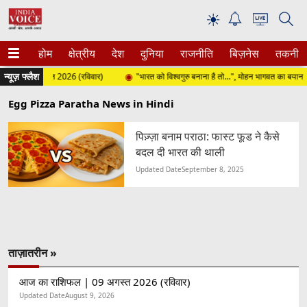
☀
होम
क्षेत्रीय
देश
दुनिया
राजनीति
बिज़नेस
तकनीक
न्यूज़ फ्लैश
 | 09 अगस्त 2026 (रविवार)
"भारत को विश्वगुरु बनाना है तो...", मोहन भागवत का बयान
Egg Pizza Paratha News in Hindi
पिज़्ज़ा बनाम पराठा: फास्ट फूड ने कैसे
बदल दी भारत की थाली
Updated Date
September 8, 2025
ताज़ातरीन »
आज का राशिफल | 09 अगस्त 2026 (रविवार)
Updated Date
August 9, 2026