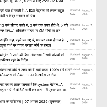
प्राइवेट यूनिवर्सिटी, छात्रों के लिए 25% सीटें रिजर्व
'पूरी दाल ही काली है...', E20 पेट्रोल को लेकर राहुल
Updated
August 7,
2026
Date
गांधी ने केंद्र सरकार को घेरा
'12 बजे सोकर उठते थे, 2 बजे तक तैयार होते थे, 5 बजे
Updated
August 7,
2026
Date
तक जिम...', अखिलेश यादव पर CM योगी का तंज
'उन्होंने कहा, पहले डर गए थे, अब डर खत्म हो गया है...',
Updated
August 7,
2026
Date
राहुल गांधी पर केशव प्रसाद मौर्य का हमला
कांग्रेस ने जारी की व्हिप, लोकसभा में सभी सांसदों को
Updated
August 7,
2026
Date
उपस्थित रहने के निर्देश
दिल्ली हाईकोर्ट ने डाबर को दी बड़ी राहत, 100% दावे वाले
Updated
August 7,
2026
Date
प्रोडक्ट्स को लेकर FSSAI के आदेश पर रोक
'यहां का हर छात्र जानता है कि system बेईमान...',
Updated
August 7,
2026
Date
राहुल गांधी ने वीडियो जारी कर कहा - 'मैं प्रयागराज आ
रहा हूं'
Updated
August 6,
आज का राशिफल | 07 अगस्त 2026 (शुक्रवार)
2026
Date