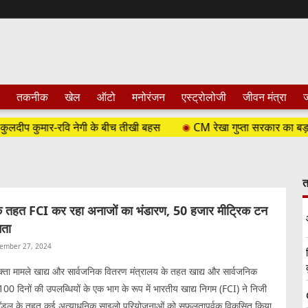
तकनीक
खेल
ऑटो
मनोरंजन
एस्ट्रोलोजी
जीवन मंत्रा
ज
ीप कुमार-रवि नेगी के बीच तीखी बहस
CM रेखा गुप्ता सरकार का बड़ा फैसला, द
त
 तहत FCI कर रहा अनाजों का भंडारण, 50 हजार मीट्रिक टन
मता
ember 27, 2024
्ता मामले खाद्य और सार्वजनिक वितरण मंत्रालय के तहत खाद्य और सार्वजनिक
0 दिनों की उपलब्धियों के एक भाग के रूप में भारतीय खाद्य निगम (FCI) ने निजी
मॉडल के तहत कई अत्याधुनिक साइलो परियोजनाओं को सफलतापूर्वक विकसित किया