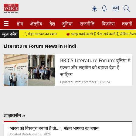
☀
होम
क्षेत्रीय
देश
दुनिया
राजनीति
बिज़नेस
तकनीक
न्यूज़ फ्लैश
रु बनाना है तो...", मोहन भागवत का बयान
छात्र पढ़ाई करते हैं, पैसा खर्च करते हैं, लेकिन रोजगार के स
Literature Forum News in Hindi
BRICS Literature Forum: दुनिया में
एकता और सहयोग को बढ़ावा देता है
साहित्य
Updated Date
September 13, 2024
ताज़ातरीन »
"भारत को विश्वगुरु बनाना है तो...", मोहन भागवत का बयान
Updated Date
August 8, 2026