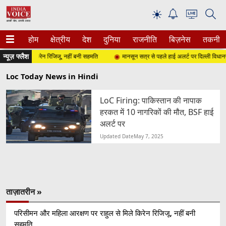
☀
होम
क्षेत्रीय
देश
दुनिया
राजनीति
बिज़नेस
तकनीक
न्यूज़ फ्लैश
ल से मिले किरेन रिजिजू, नहीं बनी सहमति
मानसून सत्र से पहले हाई अलर्ट पर दिल्ली विधानसभा, स
Loc Today News in Hindi
LoC Firing: पाकिस्तान की नापाक
हरकत में 10 नागरिकों की मौत, BSF हाई
अलर्ट पर
Updated Date
May 7, 2025
ताज़ातरीन »
परिसीमन और महिला आरक्षण पर राहुल से मिले किरेन रिजिजू, नहीं बनी
सहमति