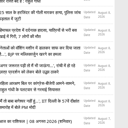
सारे रास्ते बंद हैं : राहुल गांधी
25 साल के हरजिंदर की गोली मारकर हत्या, पुलिस जांच
Updated
August 8,
2026
Date
पड़ताल में जुटी
हिमाचल प्रदेश में दर्दनाक हादसा, यात्रियों से भरी बस
Updated
August 8,
2026
Date
खाई में गिरी, 7 लोगों की मौत
'नेताओं को वॉशिंग मशीन में डालकर साफ कर दिया जाता
Updated
August 8,
2026
Date
है...', BJP पर मल्लिकार्जुन खरगे का हमला
'अगर जरूरत पड़ी तो मैं भी जाऊंगा...', रांची में हो रहे
Updated
August 8,
2026
Date
छात्र प्रदर्शन को लेकर बोले उद्धव ठाकरे
महिला आरक्षण बिल पर कांग्रेस-बीजेपी आमने-सामने,
Updated
August 8,
2026
Date
राहुल गांधी के पलटवार से गरमाई सियासत
'मैं तो बाबा बागेश्वर नहीं हूं...', IIT दिल्ली के 57वें दीक्षांत
Updated
August 8,
2026
Date
समारोह में बोले PM मोदी
Updated
August 7,
आज का राशिफल | 08 अगस्त 2026 (शनिवार)
2026
Date