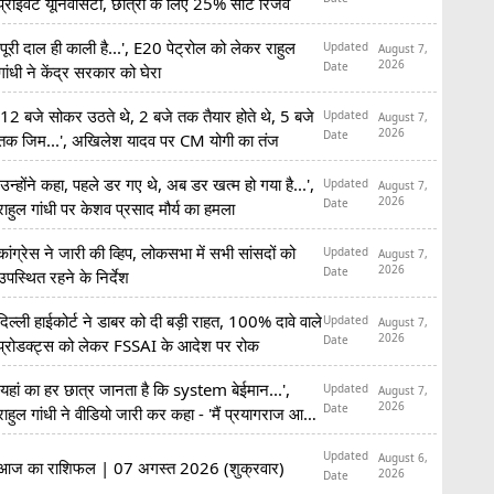
प्राइवेट यूनिवर्सिटी, छात्रों के लिए 25% सीटें रिजर्व
'पूरी दाल ही काली है...', E20 पेट्रोल को लेकर राहुल
Updated
August 7,
2026
Date
गांधी ने केंद्र सरकार को घेरा
'12 बजे सोकर उठते थे, 2 बजे तक तैयार होते थे, 5 बजे
Updated
August 7,
2026
Date
तक जिम...', अखिलेश यादव पर CM योगी का तंज
'उन्होंने कहा, पहले डर गए थे, अब डर खत्म हो गया है...',
Updated
August 7,
2026
Date
राहुल गांधी पर केशव प्रसाद मौर्य का हमला
कांग्रेस ने जारी की व्हिप, लोकसभा में सभी सांसदों को
Updated
August 7,
2026
Date
उपस्थित रहने के निर्देश
दिल्ली हाईकोर्ट ने डाबर को दी बड़ी राहत, 100% दावे वाले
Updated
August 7,
2026
Date
प्रोडक्ट्स को लेकर FSSAI के आदेश पर रोक
'यहां का हर छात्र जानता है कि system बेईमान...',
Updated
August 7,
2026
Date
राहुल गांधी ने वीडियो जारी कर कहा - 'मैं प्रयागराज आ
रहा हूं'
Updated
August 6,
आज का राशिफल | 07 अगस्त 2026 (शुक्रवार)
2026
Date