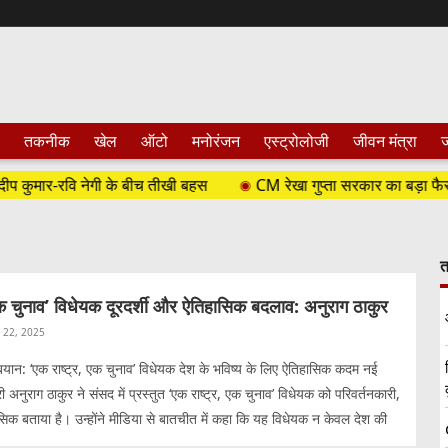
तकनीक
खेल
ऑटो
मनोरंजन
एस्ट्रोलोजी
जीवन मंत्रा
ज
मार-रवि नेगी के बीच तीखी बहस
CM रेखा गुप्ता सरकार का बड़ा फैसला, दिल्ल
त
एक चुनाव’ विधेयक दूरदर्शी और ऐतिहासिक बदलाव: अनुराग ठाकुर
l 22, 2025
बयान: ‘एक राष्ट्र, एक चुनाव’ विधेयक देश के भविष्य के लिए ऐतिहासिक कदम नई
त्री अनुराग ठाकुर ने संसद में प्रस्तुत ‘एक राष्ट्र, एक चुनाव’ विधेयक को परिवर्तनकारी,
सिक बताया है। उन्होंने मीडिया से बातचीत में कहा कि यह विधेयक न केवल देश की