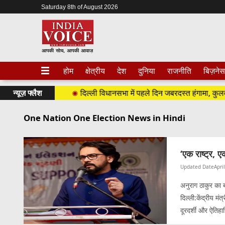
Saturday 8th of August 2026
होम
क्षेत्रीय
देश
दुनिया
राजनीति
बिज़नेस
26 (शनिवार)
न्यूज़ फ्लैश
दिल्ली विधानसभा में पहले दिन जबरदस्त हंगामा, कुलदीप कु
One Nation One Election News in Hindi
‘एक राष्ट्र, 
Updated Date
Apri
अनुराग ठाकुर का 
दिल्ली:केंद्रीय मं
दूरदर्शी और ऐतिहा