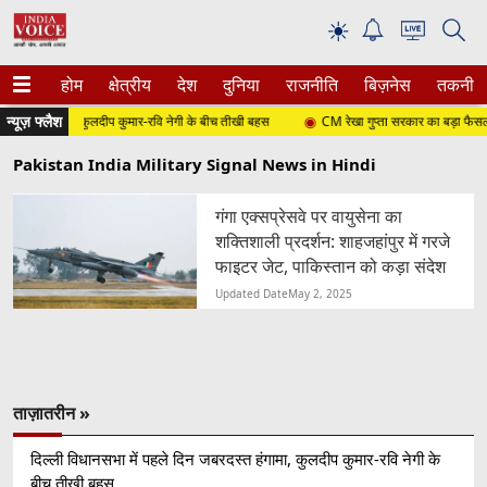
☀
होम
क्षेत्रीय
देश
दुनिया
राजनीति
बिज़नेस
तकनीक
न्यूज़ फ्लैश
दस्त हंगामा, कुलदीप कुमार-रवि नेगी के बीच तीखी बहस
CM रेखा गुप्ता सरकार का बड़ा फैसला, दिल्ली
Pakistan India Military Signal News in Hindi
गंगा एक्सप्रेसवे पर वायुसेना का
शक्तिशाली प्रदर्शन: शाहजहांपुर में गरजे
फाइटर जेट, पाकिस्तान को कड़ा संदेश
Updated Date
May 2, 2025
ताज़ातरीन »
दिल्ली विधानसभा में पहले दिन जबरदस्त हंगामा, कुलदीप कुमार-रवि नेगी के
बीच तीखी बहस