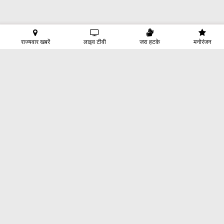
राज्यवार खबरें
लाइव टीवी
जरा हटके
मनोरंजन