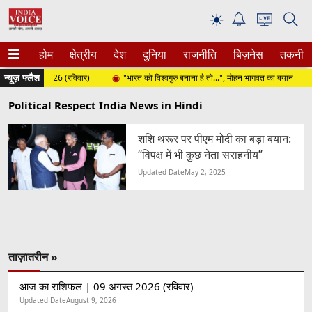
☀
होम
क्षेत्रीय
देश
दुनिया
राजनीति
बिज़नेस
तकनीक
न्यूज़ फ्लैश
9 अगस्त 2026 (रविवार)
"भारत को विश्वगुरु बनाना है तो...", मोहन भागवत का बयान
Political Respect India News in Hindi
शशि थरूर पर पीएम मोदी का बड़ा बयान:
“विपक्ष में भी कुछ नेता सराहनीय”
Updated Date
May 2, 2025
ताज़ातरीन »
आज का राशिफल | 09 अगस्त 2026 (रविवार)
Updated Date
August 9, 2026