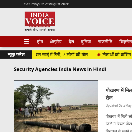
Saturday 8th of August 2026
होम
क्षेत्रीय
देश
दुनिया
राजनीति
बिज़नेस
त्रियों से भरी बस खाई में गिरी, 7 लोगों की मौत
न्यूज़ फ्लैश
'नेताओं को वॉशिंग मशीन 
Security Agencies India News in Hindi
पोखरण में मिल
तेज
Updated Date
May 
पोखरण में मिली स
जिले में स्थित पो
मिसाइल के मलबे क