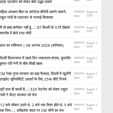
Date
छात्र प्रदर्शन को लेकर बोले उद्धव ठाकरे
महिला आरक्षण बिल पर कांग्रेस-बीजेपी आमने-सामने,
Updated
August 8,
2026
Date
राहुल गांधी के पलटवार से गरमाई सियासत
'मैं तो बाबा बागेश्वर नहीं हूं...', IIT दिल्ली के 57वें दीक्षांत
Updated
August 8,
2026
Date
समारोह में बोले PM मोदी
Updated
August 7,
आज का राशिफल | 08 अगस्त 2026 (शनिवार)
2026
Date
दिल्ली विधानसभा में पहले दिन जबरदस्त हंगामा, कुलदीप
Updated
August 7,
2026
Date
कुमार-रवि नेगी के बीच तीखी बहस
CM रेखा गुप्ता सरकार का बड़ा फैसला, दिल्ली में खुलेंगी
Updated
August 7,
2026
Date
प्राइवेट यूनिवर्सिटी, छात्रों के लिए 25% सीटें रिजर्व
'पूरी दाल ही काली है...', E20 पेट्रोल को लेकर राहुल
Updated
August 7,
2026
Date
गांधी ने केंद्र सरकार को घेरा
'12 बजे सोकर उठते थे, 2 बजे तक तैयार होते थे, 5 बजे
Updated
August 7,
2026
Date
तक जिम...', अखिलेश यादव पर CM योगी का तंज