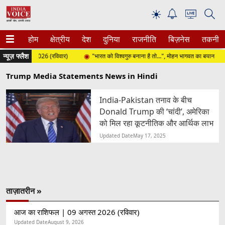
☀
होम
क्षेत्रीय
देश
दुनिया
राजनीति
बिज़नेस
तकनीक
न्यूज़ फ्लैश
09 अगस्त 2026 (रविवार)
"भारत को विश्वगुरु बनाना है तो...", मोहन भागवत का बयान
Trump Media Statements News in Hindi
India-Pakistan तनाव के बीच
Donald Trump की ‘चांदी’, अमेरिका
को मिल रहा कूटनीतिक और आर्थिक लाभ
Updated Date
May 17, 2025
ताज़ातरीन »
आज का राशिफल | 09 अगस्त 2026 (रविवार)
Updated Date
August 9, 2026